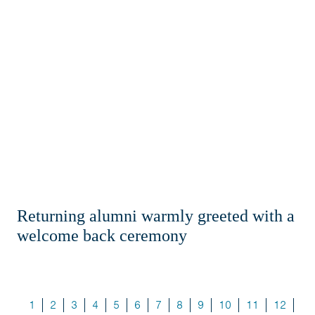
Returning alumni warmly greeted with a
welcome back ceremony
1
2
3
4
5
6
7
8
9
10
11
12