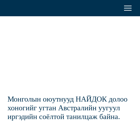
Australia
Menu
Search
Awards
Тэтгэлэг
Mongolia
Оюутнууд
Төгсөгчид
Оролцоо
Монголын оюутнууд НАЙДОК долоо
Бидний тухай
хоногийг угтан Австралийн уугуул
иргэдийн соёлтой танилцаж байна.
Богино хугацааны сургалт